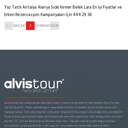
Yaz Tatili Antalya Alanya Side Kemer Belek Lara En İyi Fiyatlar ve
Erken Rezervasyon Kampanyaları İçin 444 29 38
İLK
ÖNCEKİ
1
SONRAKİ
SON
alvistravel.com sitesinde yer alan tüm metin, resim ve içeriklerin telif hakları Alvis Turizm
Ltd.Şti'ne aittir. Hiçbir şekilde basılı veya elektronik bir ortamda izinsiz kullanılamaz ve
kopyalanamaz. Tüm otel bilgileri ve fiyatlar bilgilendirme amaçlı olup, değişiklik arz edebilir.
Fiyat ve bilgi yanlışlıklarından alvistravel.com sorumlu tutulamaz. Otel kategorileri ve yıldız
sayıları T.C. Turizm Bakanlığı tarafından belirlenir. Tesislerin süreç içinde değiştirdikleri
arttırdıkları ya da azalttıkları yıldız sayıları yine bakanlık tarafından kontrol edilir.