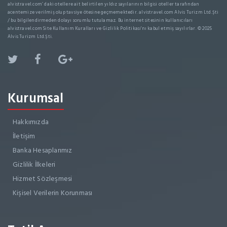
alvistravel.com’ daki otellere ait belirtilen yıldız sayılarının bilgisi oteller tarafından
acentemize verilmiş olup tavsiye ötesine geçmemektedir. alvistravel.com Alvis Turizm Ltd.Şti
/ bu bilgilendirmeden dolayı sorumlu tutulamaz. Bu internet sitesinin kullanıcıları
alvistravel.com Site Kullanım Kuralları ve Gizlilik Politikası'nı kabul etmiş sayılırlar. © 2025
Alvis Turizm Ltd.Şti.
Kurumsal
Hakkımızda
İletişim
Banka Hesaplarımız
Gizlilik İlkeleri
Hizmet Sözleşmesi
Kişisel Verilerin Korunması