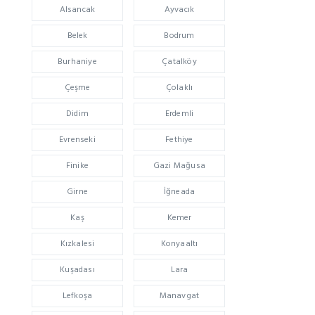
Alsancak
Ayvacık
Belek
Bodrum
Burhaniye
Çatalköy
Çeşme
Çolaklı
Didim
Erdemli
Evrenseki
Fethiye
Finike
Gazi Mağusa
Girne
İğneada
Kaş
Kemer
Kızkalesi
Konyaaltı
Kuşadası
Lara
Lefkoşa
Manavgat