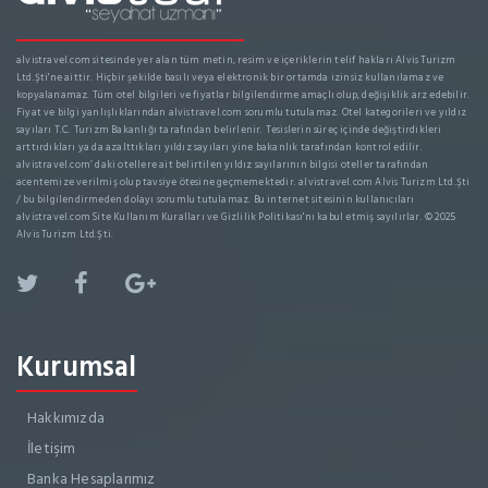
alvistravel.com sitesinde yer alan tüm metin, resim ve içeriklerin telif hakları Alvis Turizm
Ltd.Şti'ne aittir. Hiçbir şekilde basılı veya elektronik bir ortamda izinsiz kullanılamaz ve
kopyalanamaz. Tüm otel bilgileri ve fiyatlar bilgilendirme amaçlı olup, değişiklik arz edebilir.
Fiyat ve bilgi yanlışlıklarından alvistravel.com sorumlu tutulamaz. Otel kategorileri ve yıldız
sayıları T.C. Turizm Bakanlığı tarafından belirlenir. Tesislerin süreç içinde değiştirdikleri
arttırdıkları ya da azalttıkları yıldız sayıları yine bakanlık tarafından kontrol edilir.
alvistravel.com’ daki otellere ait belirtilen yıldız sayılarının bilgisi oteller tarafından
acentemize verilmiş olup tavsiye ötesine geçmemektedir. alvistravel.com Alvis Turizm Ltd.Şti
/ bu bilgilendirmeden dolayı sorumlu tutulamaz. Bu internet sitesinin kullanıcıları
alvistravel.com Site Kullanım Kuralları ve Gizlilik Politikası'nı kabul etmiş sayılırlar. © 2025
Alvis Turizm Ltd.Şti.
Kurumsal
Hakkımızda
İletişim
Banka Hesaplarımız