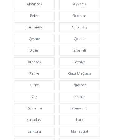
Alsancak
Ayvacık
Belek
Bodrum
Burhaniye
Çatalköy
Çeşme
Çolaklı
Didim
Erdemli
Evrenseki
Fethiye
Finike
Gazi Mağusa
Girne
İğneada
Kaş
Kemer
Kızkalesi
Konyaaltı
Kuşadası
Lara
Lefkoşa
Manavgat