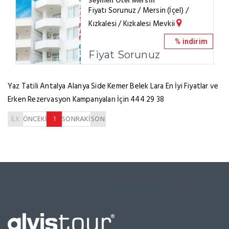
Seymen Otel Mersin
Fiyatı Sorunuz / Mersin (İçel) /
Kızkalesi / Kızkalesi Mevkii
% indirim
Fiyat Sorunuz
Yaz Tatili Antalya Alanya Side Kemer Belek Lara En İyi Fiyatlar ve
Erken Rezervasyon Kampanyaları İçin 444 29 38
İLK
ÖNCEKİ
1
SONRAKİ
SON