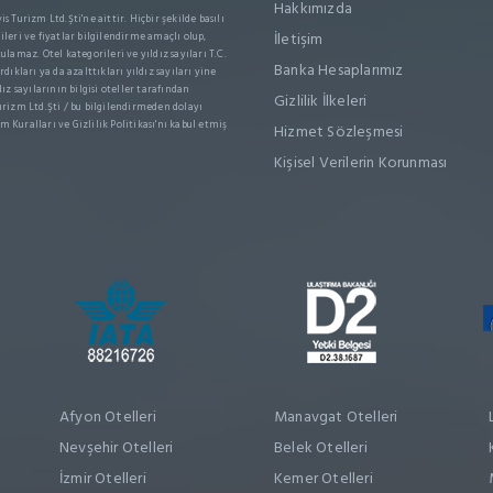
Hakkımızda
s Turizm Ltd.Şti'ne aittir. Hiçbir şekilde basılı
İletişim
leri ve fiyatlar bilgilendirme amaçlı olup,
ulamaz. Otel kategorileri ve yıldız sayıları T.C.
Banka Hesaplarımız
dıkları ya da azalttıkları yıldız sayıları yine
dız sayılarının bilgisi oteller tarafından
Gizlilik İlkeleri
rizm Ltd.Şti / bu bilgilendirmeden dolayı
m Kuralları ve Gizlilik Politikası'nı kabul etmiş
Hizmet Sözleşmesi
Kişisel Verilerin Korunması
Afyon Otelleri
Manavgat Otelleri
Nevşehir Otelleri
Belek Otelleri
İzmir Otelleri
Kemer Otelleri