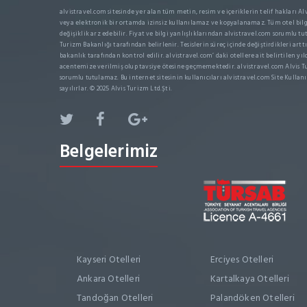
alvistravel.com sitesinde yer alan tüm metin, resim ve içeriklerin telif hakları Alvi
veya elektronik bir ortamda izinsiz kullanılamaz ve kopyalanamaz. Tüm otel bilgi
değişiklik arz edebilir. Fiyat ve bilgi yanlışlıklarından alvistravel.com sorumlu tut
Turizm Bakanlığı tarafından belirlenir. Tesislerin süreç içinde değiştirdikleri arttır
bakanlık tarafından kontrol edilir. alvistravel.com’ daki otellere ait belirtilen yıl
acentemize verilmiş olup tavsiye ötesine geçmemektedir. alvistravel.com Alvis Tu
sorumlu tutulamaz. Bu internet sitesinin kullanıcıları alvistravel.com Site Kullanı
sayılırlar. © 2025 Alvis Turizm Ltd.Şti.
Belgelerimiz
Kayseri Otelleri
Erciyes Otelleri
Ankara Otelleri
Kartalkaya Otelleri
Tandoğan Otelleri
Palandöken Otelleri