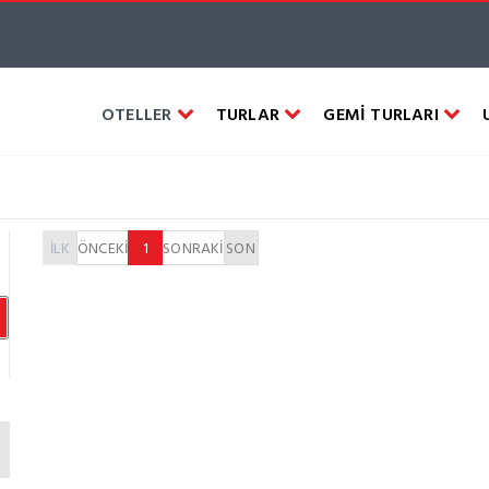
OTELLER
TURLAR
GEMİ TURLARI
İLK
ÖNCEKİ
1
SONRAKİ
SON