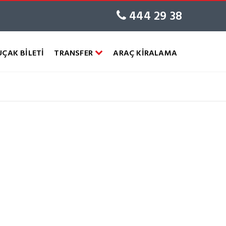
444 29 38
UÇAK BİLETİ
TRANSFER
ARAÇ KİRALAMA