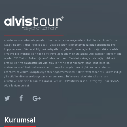
alvistravel.com sitesinde yer alan tüm metin, resim ve içeriklerin telif hakları Alvis Turizm
Ltd.Şti'ne aittir. Hiçbir şekilde basılı veya elektronik bir ortamda izinsiz kullanılamaz ve
kopyalanamaz. Tüm otel bilgileri ve fiyatlar bilgilendirme amaçlı olup, değişiklik arz edebilir.
Fiyat ve bilgi yanlışlıklarından alvistravel.com sorumlu tutulamaz. Otel kategorileri ve yıldız
sayıları T.C. Turizm Bakanlığı tarafından belirlenir. Tesislerin süreç içinde değiştirdikleri
arttırdıkları ya da azalttıkları yıldız sayıları yine bakanlık tarafından kontrol edilir.
alvistravel.com’ daki otellere ait belirtilen yıldız sayılarının bilgisi oteller tarafından
acentemize verilmiş olup tavsiye ötesine geçmemektedir. alvistravel.com Alvis Turizm Ltd.Şti
/ bu bilgilendirmeden dolayı sorumlu tutulamaz. Bu internet sitesinin kullanıcıları
alvistravel.com Site Kullanım Kuralları ve Gizlilik Politikası'nı kabul etmiş sayılırlar. © 2025
Alvis Turizm Ltd.Şti.
Kurumsal