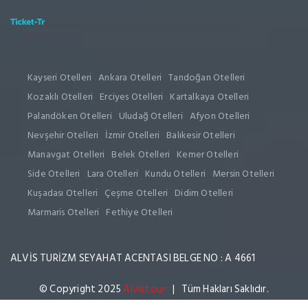
Kayseri Otelleri
Ankara Otelleri
Tandoğan Otelleri
Kozaklı Otelleri
Erciyes Otelleri
Kartalkaya Otelleri
Palandöken Otelleri
Uludağ Otelleri
Afyon Otelleri
Nevşehir Otelleri
İzmir Otelleri
Balıkesir Otelleri
Manavgat Otelleri
Belek Otelleri
Kemer Otelleri
Side Otelleri
Lara Otelleri
Kundu Otelleri
Mersin Otelleri
Kuşadası Otelleri
Çeşme Otelleri
Didim Otelleri
Marmaris Otelleri
Fethiye Otelleri
ALVİS TURİZM SEYAHAT ACENTASI BELGE NO : A 4661
© Copyright 2025
Alvistour
| Tüm Hakları Saklıdır.