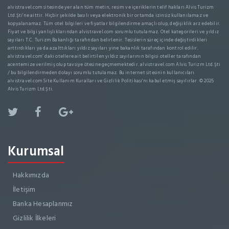
alvistravel.com sitesinde yer alan tüm metin, resim ve içeriklerin telif hakları Alvis Turizm
Ltd.Şti'ne aittir. Hiçbir şekilde basılı veya elektronik bir ortamda izinsiz kullanılamaz ve
kopyalanamaz. Tüm otel bilgileri ve fiyatlar bilgilendirme amaçlı olup, değişiklik arz edebilir.
Fiyat ve bilgi yanlışlıklarından alvistravel.com sorumlu tutulamaz. Otel kategorileri ve yıldız
sayıları T.C. Turizm Bakanlığı tarafından belirlenir. Tesislerin süreç içinde değiştirdikleri
arttırdıkları ya da azalttıkları yıldız sayıları yine bakanlık tarafından kontrol edilir.
alvistravel.com’ daki otellere ait belirtilen yıldız sayılarının bilgisi oteller tarafından
acentemize verilmiş olup tavsiye ötesine geçmemektedir. alvistravel.com Alvis Turizm Ltd.Şti
/ bu bilgilendirmeden dolayı sorumlu tutulamaz. Bu internet sitesinin kullanıcıları
alvistravel.com Site Kullanım Kuralları ve Gizlilik Politikası'nı kabul etmiş sayılırlar. © 2025
Alvis Turizm Ltd.Şti.
Kurumsal
Hakkımızda
İletişim
Banka Hesaplarımız
Gizlilik İlkeleri