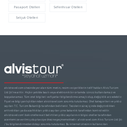
Pasaport Otelleri
Seferihisar Otelleri
Selçuk Otelleri
alvistravel.com sitesinde yer alan tüm metin, resim ve içeriklerin telif hakları Alvis Turizm
Ltd.Şti'ne aittir. Hiçbir şekilde basılı veya elektronik bir ortamda izinsiz kullanılamaz ve
kopyalanamaz. Tüm otel bilgileri ve fiyatlar bilgilendirme amaçlı olup, değişiklik arz edebilir.
Fiyat ve bilgi yanlışlıklarından alvistravel.com sorumlu tutulamaz. Otel kategorileri ve yıldız
sayıları T.C. Turizm Bakanlığı tarafından belirlenir. Tesislerin süreç içinde değiştirdikleri
arttırdıkları ya da azalttıkları yıldız sayıları yine bakanlık tarafından kontrol edilir.
alvistravel.com’ daki otellere ait belirtilen yıldız sayılarının bilgisi oteller tarafından
acentemize verilmiş olup tavsiye ötesine geçmemektedir. alvistravel.com Alvis Turizm Ltd.Şti
/ bu bilgilendirmeden dolayı sorumlu tutulamaz. Bu internet sitesinin kullanıcıları