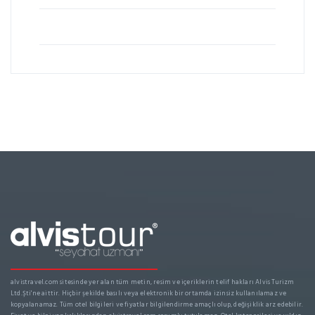
alvistravel.com sitesinde yer alan tüm metin, resim ve içeriklerin telif hakları Alvis Turizm
Ltd.Şti'ne aittir. Hiçbir şekilde basılı veya elektronik bir ortamda izinsiz kullanılamaz ve
kopyalanamaz. Tüm otel bilgileri ve fiyatlar bilgilendirme amaçlı olup, değişiklik arz edebilir.