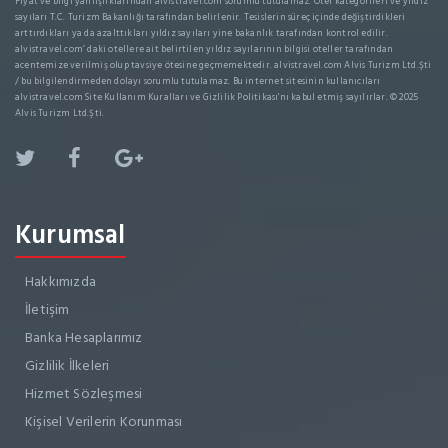
Fiyat ve bilgi yanlışlıklarından alvistravel.com sorumlu tutulamaz. Otel kategorileri ve yıldız
sayıları T.C. Turizm Bakanlığı tarafından belirlenir. Tesislerin süreç içinde değiştirdikleri
arttırdıkları ya da azalttıkları yıldız sayıları yine bakanlık tarafından kontrol edilir.
alvistravel.com’ daki otellere ait belirtilen yıldız sayılarının bilgisi oteller tarafından
acentemize verilmiş olup tavsiye ötesine geçmemektedir. alvistravel.com Alvis Turizm Ltd.Şti
/ bu bilgilendirmeden dolayı sorumlu tutulamaz. Bu internet sitesinin kullanıcıları
alvistravel.com Site Kullanım Kuralları ve Gizlilik Politikası'nı kabul etmiş sayılırlar. © 2025
Alvis Turizm Ltd.Şti.
Kurumsal
Hakkımızda
İletişim
Banka Hesaplarımız
Gizlilik İlkeleri
Hizmet Sözleşmesi
Kişisel Verilerin Korunması