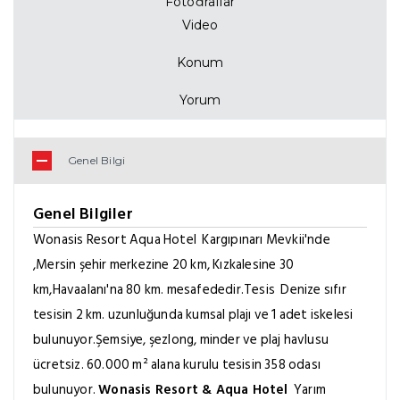
Fiyat Listesi
Fotoğraflar
Video
Konum
Yorum
Genel Bilgi
Genel Bilgiler
Wonasis Resort Aqua Hotel
Kargıpınarı Mevkii'nde
,Mersin şehir merkezine 20 km, Kızkalesine 30
km,Havaalanı'na 80 km. mesafededir.Tesis
Denize sıfır
tesisin 2 km. uzunluğunda kumsal plajı ve 1 adet iskelesi
bulunuyor.Şemsiye, şezlong, minder ve plaj havlusu
ücretsiz.
60.000 m² alana kurulu tesisin 358 odası
bulunuyor.
Wonasis Resort & Aqua Hotel
Yarım