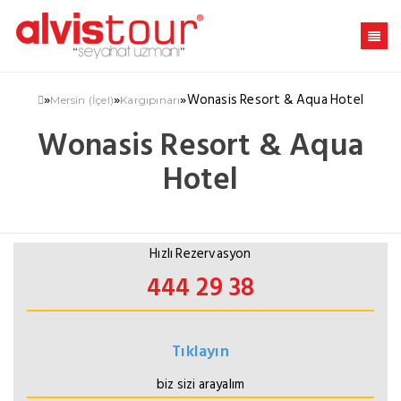
»
»
»
Wonasis Resort & Aqua Hotel
Mersin (İçel)
Kargıpınarı
Wonasis Resort & Aqua
Hotel
Hızlı Rezervasyon
444 29 38
Tıklayın
biz sizi arayalım