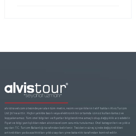
alvistravel.com sitesinde yer alan tüm metin, resim ve içeriklerin telif hakları Alvis Turizm
Ltd.Şti'ne aittir. Hiçbir şekilde basılı veya elektronik bir ortamda izinsiz kullanılamaz ve
kopyalanamaz. Tüm otel bilgileri ve fiyatlar bilgilendirme amaçlı olup, değişiklik arz edebilir.
Fiyat ve bilgi yanlışlıklarından alvistravel.com sorumlu tutulamaz. Otel kategorileri ve yıldız
sayıları T.C. Turizm Bakanlığı tarafından belirlenir. Tesislerin süreç içinde değiştirdikleri
arttırdıkları ya da azalttıkları yıldız sayıları yine bakanlık tarafından kontrol edilir.