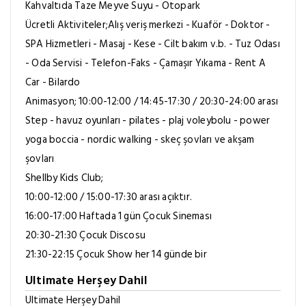
Kahvaltıda Taze Meyve Suyu - Otopark
Ücretli Aktiviteler;Alış veriş merkezi - Kuaför - Doktor -
SPA Hizmetleri - Masaj - Kese - Cilt bakım v.b. - Tuz Odası
- Oda Servisi - Telefon-Faks - Çamaşır Yıkama - Rent A
Car - Bilardo
Animasyon; 10:00-12:00 / 14:45-17:30 / 20:30-24:00 arası
Step - havuz oyunları - pilates - plaj voleybolu - power
yoga boccia - nordic walking - skeç şovları ve akşam
şovları
Shellby Kids Club;
10:00-12:00 / 15:00-17:30 arası açıktır.
16:00-17:00 Haftada 1 gün Çocuk Sineması
20:30-21:30 Çocuk Discosu
21:30-22:15 Çocuk Show her 14 günde bir
Ultimate Herşey Dahil
Ultimate Herşey Dahil