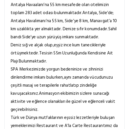
Antalya Havaalanı’na 55 km mesafede olan otelimizin
toplam 283 adet odası bulunmaktadır.Antalya, Side’de;
Antalya Havalimanı’na 55 km, Side’ye 8 km, Manavgat’a 10
km uzaklıkta yer almaktadır. Denize sıfır konumdadır.Sahil
bandı Side’ye uzun yürüyüş imkanı sunmaktadır.
Deniz sığ ve alçak olup,eşşiz ince kum tanecikleriyle
örtüşmektedir.Tesisin 55m Uzunluğunda Kendisine Ait
Plajı Bulunmaktadır.
SPA Merkezimizde yorgun bedeninize ve zihninizi
dinlendirme imkanı bulurken,aynı zamanda vücudunuzu
çeşitli masaj ve terapilerle rahatlatıp zindeliğe
kavuşacaksınız.Animasyon ekibimizin sizlere sunacağı
aktivite ve eğlence olanakları ile güzel ve eğlenceli vakit
geçirebilrisiniz.
Türk ve Dünya mutfaklarının eşssiz lezzetleriyle buluşan
yemeklerimizi Restaurant ve A’la Carte Restaurantımız da