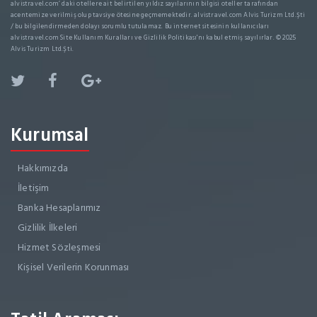
alvistravel.com’ daki otellere ait belirtilen yıldız sayılarının bilgisi oteller tarafından
acentemize verilmiş olup tavsiye ötesine geçmemektedir. alvistravel.com Alvis Turizm Ltd.Şti
/ bu bilgilendirmeden dolayı sorumlu tutulamaz. Bu internet sitesinin kullanıcıları
alvistravel.com Site Kullanım Kuralları ve Gizlilik Politikası'nı kabul etmiş sayılırlar. © 2025
Alvis Turizm Ltd.Şti.
Kurumsal
Hakkımızda
İletişim
Banka Hesaplarımız
Gizlilik İlkeleri
Hizmet Sözleşmesi
Kişisel Verilerin Korunması