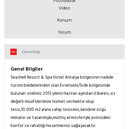
Fiyat Listesi
Fotoğraflar
Video
Konum
Yorum
Genel Bilgi
Genel Bilgiler
Seashell Resort & Spa Hotel Antalya bölgesinin nadide
turizm beldelerinden olan Evrenseki/Side bölgesinde
bulunan otelimiz 2013 yılının Haziran ayından itibaren, siz
değerli misafirlerimize hizmet vermekte olup
tesis,10.000 m2 alana sahip tesisimiz,kendine özgü
mimarisi ve tasarımıyla,müthiş atmosferiyle,evinizdeki
konfor ve rahatlığı hissetmenizi sağlayacaktır.