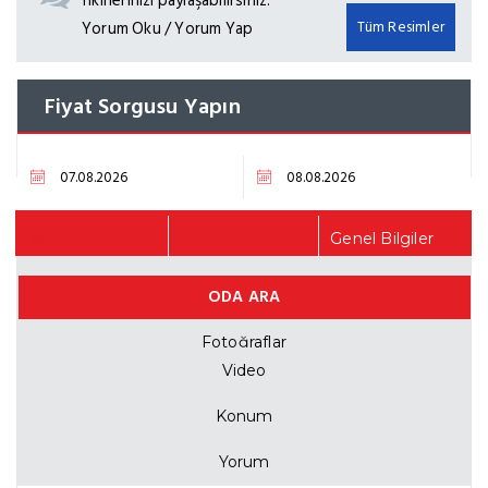
fikirlerinizi paylaşabilirsiniz.
Tüm Resimler
Yorum Oku / Yorum Yap
Fiyat Sorgusu Yapın
Genel Bilgiler
ODA ARA
Fiyat Listesi
Fotoğraflar
Video
Konum
Yorum