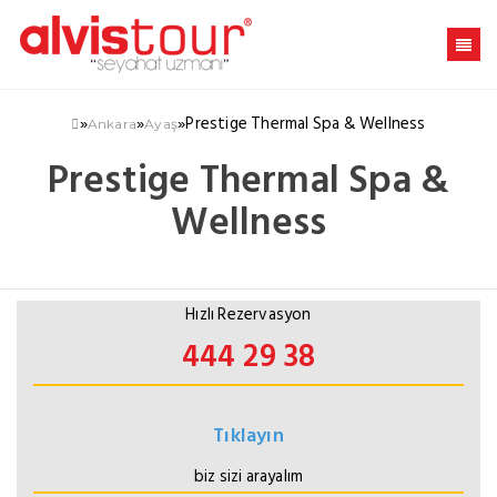
»
»
»
Prestige Thermal Spa & Wellness
Ankara
Ayaş
Prestige Thermal Spa &
Wellness
Hızlı Rezervasyon
444 29 38
Tıklayın
biz sizi arayalım