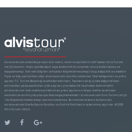
alvistravel.com sitesinde yer alan tüm metin, resim ve içeriklerin telif hakları Alvis Turizm
Ltd.Şti'ne aittir. Hiçbir şekilde basılı veya elektronik bir ortamda izinsiz kullanılamaz ve
kopyalanamaz. Tüm otel bilgileri ve fiyatlar bilgilendirme amaçlı olup, değişiklik arz edebilir.
Fiyat ve bilgi yanlışlıklarından alvistravel.com sorumlu tutulamaz. Otel kategorileri ve yıldız
sayıları T.C. Turizm Bakanlığı tarafından belirlenir. Tesislerin süreç içinde değiştirdikleri
arttırdıkları ya da azalttıkları yıldız sayıları yine bakanlık tarafından kontrol edilir.
alvistravel.com’ daki otellere ait belirtilen yıldız sayılarının bilgisi oteller tarafından
acentemize verilmiş olup tavsiye ötesine geçmemektedir. alvistravel.com Alvis Turizm Ltd.Şti
/ bu bilgilendirmeden dolayı sorumlu tutulamaz. Bu internet sitesinin kullanıcıları
alvistravel.com Site Kullanım Kuralları ve Gizlilik Politikası'nı kabul etmiş sayılırlar. © 2025
Alvis Turizm Ltd.Şti.