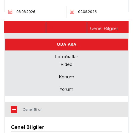
Genel Bilgiler
ODA ARA
Fiyat Listesi
Fotoğraflar
Video
Konum
Yorum
Genel Bilgi
Genel Bilgiler