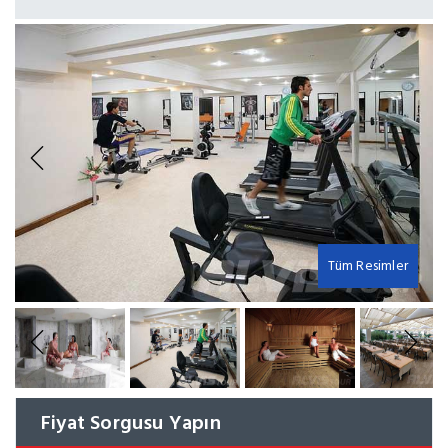
Previous
Next
Tüm Resimler
Previous
Next
Fiyat Sorgusu Yapın