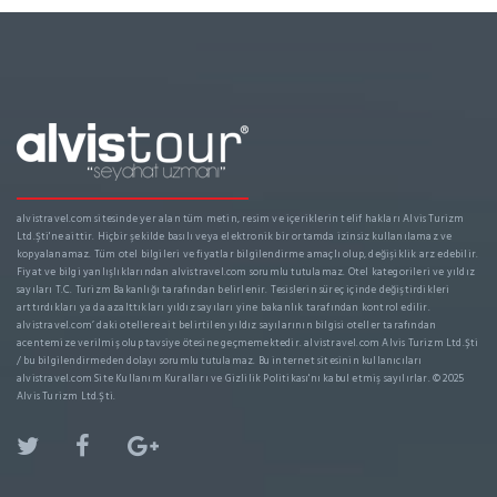
alvistravel.com sitesinde yer alan tüm metin, resim ve içeriklerin telif hakları Alvis Turizm
Ltd.Şti'ne aittir. Hiçbir şekilde basılı veya elektronik bir ortamda izinsiz kullanılamaz ve
kopyalanamaz. Tüm otel bilgileri ve fiyatlar bilgilendirme amaçlı olup, değişiklik arz edebilir.
Fiyat ve bilgi yanlışlıklarından alvistravel.com sorumlu tutulamaz. Otel kategorileri ve yıldız
sayıları T.C. Turizm Bakanlığı tarafından belirlenir. Tesislerin süreç içinde değiştirdikleri
arttırdıkları ya da azalttıkları yıldız sayıları yine bakanlık tarafından kontrol edilir.
alvistravel.com’ daki otellere ait belirtilen yıldız sayılarının bilgisi oteller tarafından
acentemize verilmiş olup tavsiye ötesine geçmemektedir. alvistravel.com Alvis Turizm Ltd.Şti
/ bu bilgilendirmeden dolayı sorumlu tutulamaz. Bu internet sitesinin kullanıcıları
alvistravel.com Site Kullanım Kuralları ve Gizlilik Politikası'nı kabul etmiş sayılırlar. © 2025
Alvis Turizm Ltd.Şti.