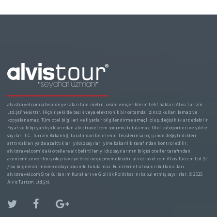
alvistravel.com sitesinde yer alan tüm metin, resim ve içeriklerin telif hakları Alvis Turizm
Ltd.Şti'ne aittir. Hiçbir şekilde basılı veya elektronik bir ortamda izinsiz kullanılamaz ve
kopyalanamaz. Tüm otel bilgileri ve fiyatlar bilgilendirme amaçlı olup, değişiklik arz edebilir.
Fiyat ve bilgi yanlışlıklarından alvistravel.com sorumlu tutulamaz. Otel kategorileri ve yıldız
sayıları T.C. Turizm Bakanlığı tarafından belirlenir. Tesislerin süreç içinde değiştirdikleri
arttırdıkları ya da azalttıkları yıldız sayıları yine bakanlık tarafından kontrol edilir.
alvistravel.com’ daki otellere ait belirtilen yıldız sayılarının bilgisi oteller tarafından
acentemize verilmiş olup tavsiye ötesine geçmemektedir. alvistravel.com Alvis Turizm Ltd.Şti
/ bu bilgilendirmeden dolayı sorumlu tutulamaz. Bu internet sitesinin kullanıcıları
alvistravel.com Site Kullanım Kuralları ve Gizlilik Politikası'nı kabul etmiş sayılırlar. © 2025
Alvis Turizm Ltd.Şti.