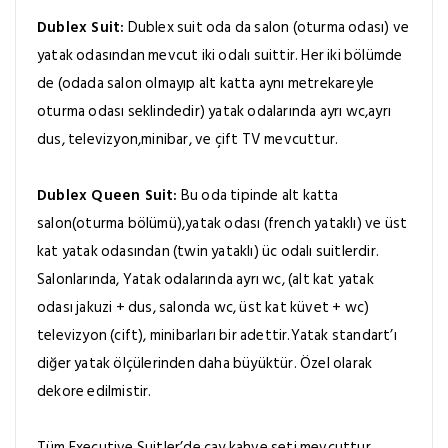
Dublex Suit:
Dublex suit oda da salon (oturma odası) ve
yatak odasından mevcut iki odalı suittir. Her iki bölümde
de (odada salon olmayıp alt katta aynı metrekareyle
oturma odası seklindedir) yatak odalarında ayrı wc,ayrı
dus, televizyon,minibar, ve çift TV mevcuttur.
Dublex Queen Suit:
Bu oda tipinde alt katta
salon(oturma bölümü),yatak odası (french yataklı) ve üst
kat yatak odasından (twin yataklı) üc odalı suitlerdir.
Salonlarında, Yatak odalarında ayrı wc, (alt kat yatak
odası jakuzi + dus, salonda wc, üst kat küvet + wc)
televizyon (cift), minibarları bir adettir.Yatak standart’ı
diğer yatak ölçülerinden daha büyüktür. Özel olarak
dekore edilmistir.
Tüm Executive Suitler’de çay kahve seti mevcuttur.