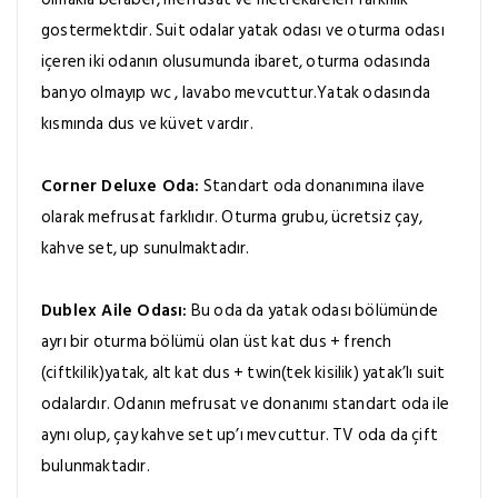
gostermektdir. Suit odalar yatak odası ve oturma odası
içeren iki odanın olusumunda ibaret, oturma odasında
banyo olmayıp wc , lavabo mevcuttur.Yatak odasında
kısmında dus ve küvet vardır.
Corner Deluxe Oda:
Standart oda donanımına ilave
olarak mefrusat farklıdır. Oturma grubu, ücretsiz çay,
kahve set, up sunulmaktadır.
Dublex Aile Odası:
Bu oda da yatak odası bölümünde
ayrı bir oturma bölümü olan üst kat dus + french
(ciftkilik)yatak, alt kat dus + twin(tek kisilik) yatak’lı suit
odalardır. Odanın mefrusat ve donanımı standart oda ile
aynı olup, çay kahve set up’ı mevcuttur. TV oda da çift
bulunmaktadır.