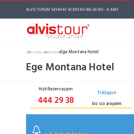
ALVİS TURİZM SEYAHAT ACENTASI BELGE NO : A 4661
»
»
»
Ege Montana Hotel
Antalya
Kemer
Ege Montana Hotel
Hızlı Rezervasyon
Tıklayın
444 29 38
biz sizi arayalım