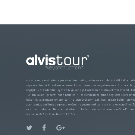
alvistravel.com sitesinde yer alan tüm metin, resim ve içeriklerin telif hakları Alvi
veya elektronik bir ortamda izinsiz kullanılamaz ve kopyalanamaz. Tüm otel bilgi
değişiklik arz edebilir. Fiyat ve bilgi yanlışlıklarından alvistravel.com sorumlu tut
Turizm Bakanlığı tarafından belirlenir. Tesislerin süreç içinde değiştirdikleri arttır
bakanlık tarafından kontrol edilir. alvistravel.com’ daki otellere ait belirtilen yıl
acentemize verilmiş olup tavsiye ötesine geçmemektedir. alvistravel.com Alvis Tu
sorumlu tutulamaz. Bu internet sitesinin kullanıcıları alvistravel.com Site Kullanı
sayılırlar. © 2025 Alvis Turizm Ltd.Şti.