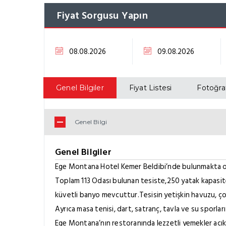
Fiyat Sorgusu Yapın
Genel Bilgiler
Fiyat Listesi
Fotoğraf
Genel Bilgi
Genel Bilgiler
Ege Montana Hotel Kemer Beldibi’nde bulunmakta ol
Toplam 113 Odası bulunan tesiste,250 yatak kapasites
küvetli banyo mevcuttur.Tesisin yetişkin havuzu, ç
Ayrıca masa tenisi, dart, satranç, tavla ve su sporlar
Ege Montana’nın restoranında lezzetli yemekler açık b