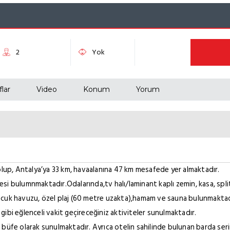
lar
Video
Konum
Yorum
up, Antalya’ya 33 km, havaalanına 47 km mesafede yer almaktadır.
i bulumnmaktadır.Odalarında,tv halı/laminant kaplı zemin, kasa, split
ocuk havuzu, özel plaj (60 metre uzakta),hamam ve sauna bulunmaktad
ı gibi eğlenceli vakit geçireceğiniz aktiviteler sunulmaktadır.
üfe olarak sunulmaktadır. Ayrıca otelin sahilinde bulunan barda serinl