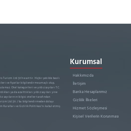
Kurumsal
Hakkımızda
s Turizm Ltd.Şti'ne aittir. Hiçbir şekilde basılı
İletişim
leri ve fiyatlar bilgilendirme amaçlı olup,
ulamaz. Otel kategorileri ve yıldız sayıları T.C.
Banka Hesaplarımız
dıkları ya da azalttıkları yıldız sayıları yine
dız sayılarının bilgisi oteller tarafından
Gizlilik İlkeleri
rizm Ltd.Şti / bu bilgilendirmeden dolayı
m Kuralları ve Gizlilik Politikası'nı kabul etmiş
Hizmet Sözleşmesi
Kişisel Verilerin Korunması