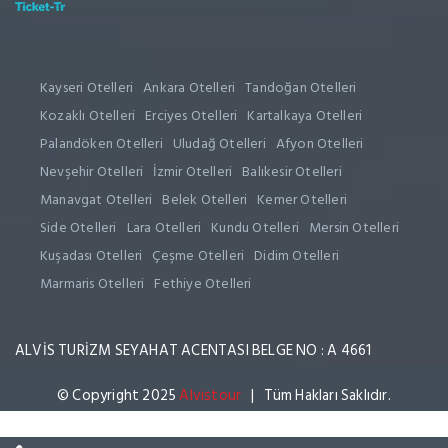
Kayseri Otelleri
Ankara Otelleri
Tandoğan Otelleri
Kozaklı Otelleri
Erciyes Otelleri
Kartalkaya Otelleri
Palandöken Otelleri
Uludağ Otelleri
Afyon Otelleri
Nevşehir Otelleri
İzmir Otelleri
Balıkesir Otelleri
Manavgat Otelleri
Belek Otelleri
Kemer Otelleri
Side Otelleri
Lara Otelleri
Kundu Otelleri
Mersin Otelleri
Kuşadası Otelleri
Çeşme Otelleri
Didim Otelleri
Marmaris Otelleri
Fethiye Otelleri
ALVİS TURİZM SEYAHAT ACENTASI BELGE NO : A 4661
© Copyright 2025
Alvistour
| Tüm Hakları Saklıdır.