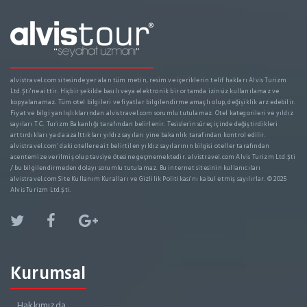
alvistravel.com sitesinde yer alan tüm metin, resim ve içeriklerin telif hakları Alvis Turizm
Ltd.Şti'ne aittir. Hiçbir şekilde basılı veya elektronik bir ortamda izinsiz kullanılamaz ve
kopyalanamaz. Tüm otel bilgileri ve fiyatlar bilgilendirme amaçlı olup, değişiklik arz edebilir.
Fiyat ve bilgi yanlışlıklarından alvistravel.com sorumlu tutulamaz. Otel kategorileri ve yıldız
sayıları T.C. Turizm Bakanlığı tarafından belirlenir. Tesislerin süreç içinde değiştirdikleri
arttırdıkları ya da azalttıkları yıldız sayıları yine bakanlık tarafından kontrol edilir.
alvistravel.com’ daki otellere ait belirtilen yıldız sayılarının bilgisi oteller tarafından
acentemize verilmiş olup tavsiye ötesine geçmemektedir. alvistravel.com Alvis Turizm Ltd.Şti
/ bu bilgilendirmeden dolayı sorumlu tutulamaz. Bu internet sitesinin kullanıcıları
alvistravel.com Site Kullanım Kuralları ve Gizlilik Politikası'nı kabul etmiş sayılırlar. © 2025
Alvis Turizm Ltd.Şti.
Kurumsal
Hakkımızda