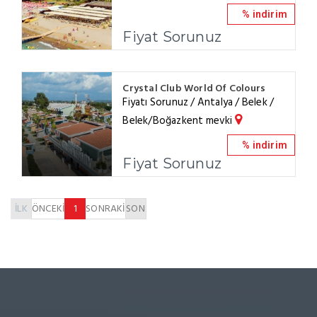
% indirim
Fiyat Sorunuz
Crystal Club World Of Colours
Fiyatı Sorunuz / Antalya / Belek /
Belek/Boğazkent mevki
% indirim
Fiyat Sorunuz
İLK
ÖNCEKİ
1
SONRAKİ
SON